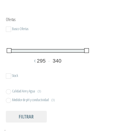
Ofertas
Busco Ofertas
€
-
Minimum Price
Maximum Price
Stock
Calidad Aire y Agua
(3)
Medidor de pH y conductividad
(3)
FILTRAR