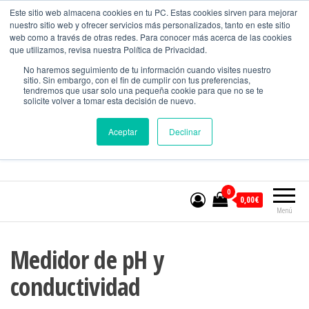
CONTACTO
Este sitio web almacena cookies en tu PC. Estas cookies sirven para mejorar
nuestro sitio web y ofrecer servicios más personalizados, tanto en este sitio
web como a través de otras redes. Para conocer más acerca de las cookies
que utilizamos, revisa nuestra Política de Privacidad.
MundoMedicion
No haremos seguimiento de tu información cuando visites nuestro
sitio. Sin embargo, con el fin de cumplir con tus preferencias,
Equipos para el control de calidad.
tendremos que usar solo una pequeña cookie para que no se te
solicite volver a tomar esta decisión de nuevo.
Aceptar
Declinar
Nº WHATSAPP:
601394965
0
0,00€
Menú
Medidor de pH y
conductividad