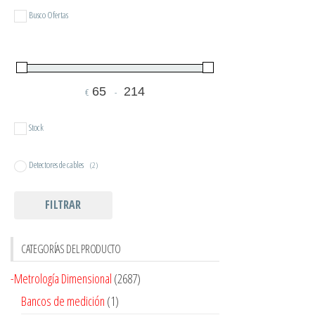
Busco Ofertas
€
-
Minimum Price
Maximum Price
Stock
Detectores de cables
(2)
FILTRAR
CATEGORÍAS DEL PRODUCTO
-Metrología Dimensional
(2687)
Bancos de medición
(1)