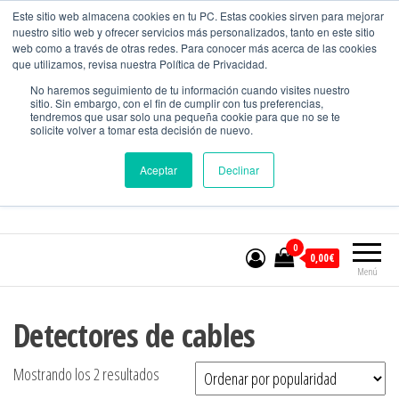
CONTACTO
Este sitio web almacena cookies en tu PC. Estas cookies sirven para mejorar
nuestro sitio web y ofrecer servicios más personalizados, tanto en este sitio
web como a través de otras redes. Para conocer más acerca de las cookies
que utilizamos, revisa nuestra Política de Privacidad.
MundoMedicion
No haremos seguimiento de tu información cuando visites nuestro
sitio. Sin embargo, con el fin de cumplir con tus preferencias,
Equipos para el control de calidad.
tendremos que usar solo una pequeña cookie para que no se te
solicite volver a tomar esta decisión de nuevo.
Aceptar
Declinar
Nº WHATSAPP:
601394965
0
0,00€
Menú
Detectores de cables
Mostrando los 2 resultados