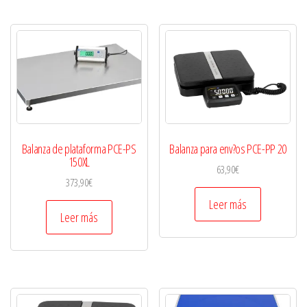
Balanza de plataforma PCE-PS
Balanza para env?os PCE-PP 20
150XL
63,90
€
373,90
€
Leer más
Leer más