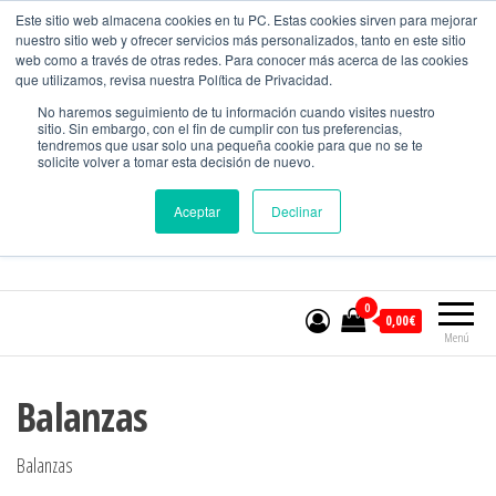
CONTACTO
Este sitio web almacena cookies en tu PC. Estas cookies sirven para mejorar
nuestro sitio web y ofrecer servicios más personalizados, tanto en este sitio
web como a través de otras redes. Para conocer más acerca de las cookies
que utilizamos, revisa nuestra Política de Privacidad.
MundoMedicion
No haremos seguimiento de tu información cuando visites nuestro
sitio. Sin embargo, con el fin de cumplir con tus preferencias,
Equipos para el control de calidad.
tendremos que usar solo una pequeña cookie para que no se te
solicite volver a tomar esta decisión de nuevo.
Aceptar
Declinar
Nº WHATSAPP:
601394965
0
0,00€
Menú
Balanzas
Balanzas