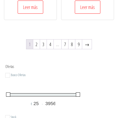
Leer más
Leer más
1
2
3
4
…
7
8
9
→
Ofertas
Busco Ofertas
€
-
Minimum Price
Maximum Price
Stock