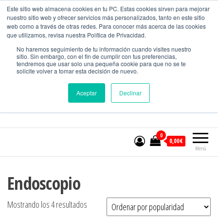
CONTACTO
Este sitio web almacena cookies en tu PC. Estas cookies sirven para mejorar
nuestro sitio web y ofrecer servicios más personalizados, tanto en este sitio
web como a través de otras redes. Para conocer más acerca de las cookies
que utilizamos, revisa nuestra Política de Privacidad.
MundoMedicion
No haremos seguimiento de tu información cuando visites nuestro
sitio. Sin embargo, con el fin de cumplir con tus preferencias,
Equipos para el control de calidad.
tendremos que usar solo una pequeña cookie para que no se te
solicite volver a tomar esta decisión de nuevo.
Aceptar
Declinar
Nº WHATSAPP:
601394965
0
0,00€
Menú
Endoscopio
Mostrando los 4 resultados