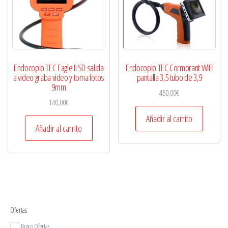
Endocopio TEC Eagle II SD salida
Endocopio TEC Cormorant WIFI
a video graba video y toma fotos
pantalla 3,5 tubo de 3,9
9mm
450,00
€
140,00
€
Añadir al carrito
Añadir al carrito
Ofertas
Busco Ofertas