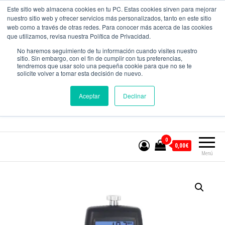
CONTACTO
Este sitio web almacena cookies en tu PC. Estas cookies sirven para mejorar
nuestro sitio web y ofrecer servicios más personalizados, tanto en este sitio
web como a través de otras redes. Para conocer más acerca de las cookies
que utilizamos, revisa nuestra Política de Privacidad.
MundoMedicion
No haremos seguimiento de tu información cuando visites nuestro
sitio. Sin embargo, con el fin de cumplir con tus preferencias,
Equipos para el control de calidad.
tendremos que usar solo una pequeña cookie para que no se te
solicite volver a tomar esta decisión de nuevo.
Aceptar
Declinar
Nº WHATSAPP:
601394965
0
0,00€
Menú