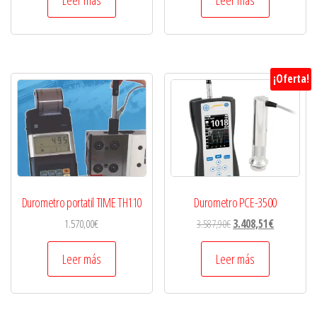
Leer más
Leer más
¡Oferta!
Durometro portatil TIME TH110
Durometro PCE-3500
1.570,00
€
3.587,90
€
3.408,51
€
Leer más
Leer más