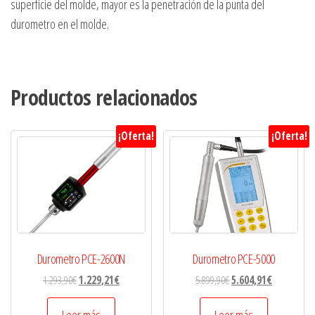
superficie del molde, mayor es la penetración de la punta del
durometro en el molde.
Productos relacionados
¡Oferta!
¡Oferta!
Durometro PCE-2600N
Durometro PCE-5000
1.293,90
€
1.229,21
€
5.899,90
€
5.604,91
€